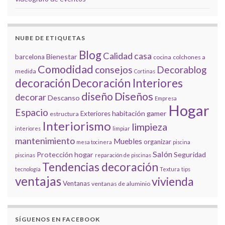
NUBE DE ETIQUETAS
Blog
Calidad
casa
Bienestar
barcelona
cocina
colchones a
Comodidad
consejos
Decorablog
medida
Cortinas
decoración
Decoración Interiores
diseño
Diseños
decorar
Descanso
Empresa
Hogar
Espacio
habitación gamer
Exteriores
estructura
Interiorismo
limpieza
interiores
limpiar
mantenimiento
Muebles
organizar
mesa tocinera
piscina
Salón
Protección hogar
Seguridad
piscinas
reparación de piscinas
Tendencias decoración
tecnología
Textura
tips
ventajas
vivienda
Ventanas
ventanas de aluminio
SÍGUENOS EN FACEBOOK