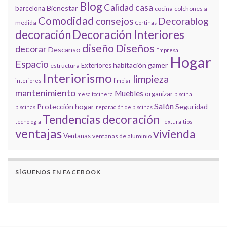
Blog
Calidad
casa
Bienestar
barcelona
cocina
colchones a
Comodidad
consejos
Decorablog
medida
Cortinas
decoración
Decoración Interiores
diseño
Diseños
decorar
Descanso
Empresa
Hogar
Espacio
habitación gamer
Exteriores
estructura
Interiorismo
limpieza
interiores
limpiar
mantenimiento
Muebles
organizar
mesa tocinera
piscina
Salón
Protección hogar
Seguridad
piscinas
reparación de piscinas
Tendencias decoración
tecnología
Textura
tips
ventajas
vivienda
Ventanas
ventanas de aluminio
SÍGUENOS EN FACEBOOK