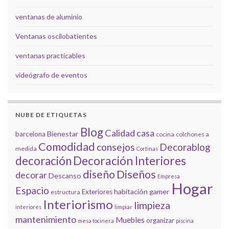
ventanas de aluminio
Ventanas oscilobatientes
ventanas practicables
videógrafo de eventos
NUBE DE ETIQUETAS
Blog
Calidad
casa
Bienestar
barcelona
cocina
colchones a
Comodidad
consejos
Decorablog
medida
Cortinas
decoración
Decoración Interiores
diseño
Diseños
decorar
Descanso
Empresa
Hogar
Espacio
habitación gamer
Exteriores
estructura
Interiorismo
limpieza
interiores
limpiar
mantenimiento
Muebles
organizar
mesa tocinera
piscina