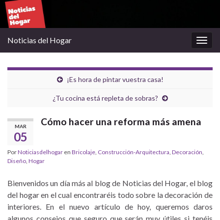
Noticias del Hogar
Alter
la
nave
¡Es hora de pintar vuestra casa!
¿Tu cocina está repleta de sobras?
Cómo hacer una reforma más amena
MAR
05
Por
Noticiasdelhogar
en
Bricolaje
,
Construcción-Arquitectura
,
Decoración
,
Diseño
,
Hogar
Bienvenidos un día más al blog de Noticias del Hogar, el blog
del hogar en el cual encontraréis todo sobre la decoración de
interiores. En el nuevo artículo de hoy, queremos daros
algunos consejos que seguro que serán muy útiles si tenéis