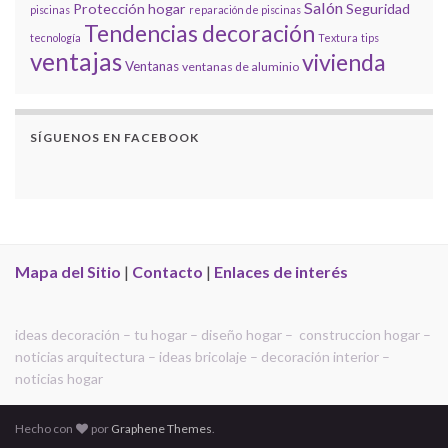
Salón
Protección hogar
Seguridad
piscinas
reparación de piscinas
Tendencias decoración
tecnología
Textura
tips
ventajas
vivienda
Ventanas
ventanas de aluminio
SÍGUENOS EN FACEBOOK
Mapa del Sitio
|
Contacto
|
Enlaces de interés
ideas decoración – tu hogar – diseño hogar – construccion hogar –
noticias arquitectura – ideas bricolaje – decoración interior –
noticias hogar
Hecho con
por
Graphene Themes
.