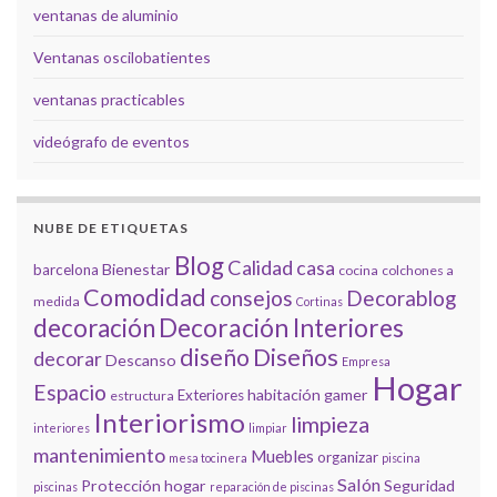
ventanas de aluminio
Ventanas oscilobatientes
ventanas practicables
videógrafo de eventos
NUBE DE ETIQUETAS
Blog
Calidad
casa
Bienestar
barcelona
cocina
colchones a
Comodidad
consejos
Decorablog
medida
Cortinas
decoración
Decoración Interiores
diseño
Diseños
decorar
Descanso
Empresa
Hogar
Espacio
habitación gamer
Exteriores
estructura
Interiorismo
limpieza
interiores
limpiar
mantenimiento
Muebles
organizar
mesa tocinera
piscina
Salón
Protección hogar
Seguridad
piscinas
reparación de piscinas