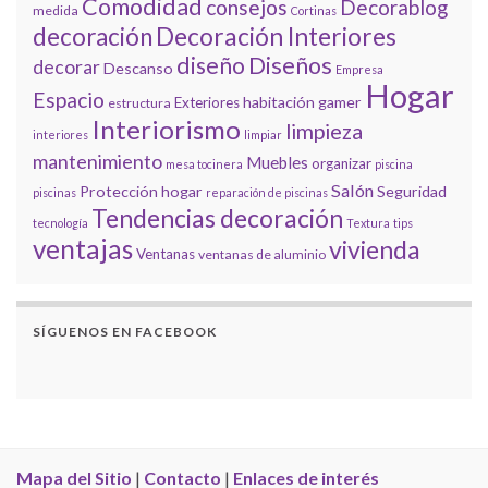
Comodidad
consejos
Decorablog
medida
Cortinas
decoración
Decoración Interiores
diseño
Diseños
decorar
Descanso
Empresa
Hogar
Espacio
habitación gamer
Exteriores
estructura
Interiorismo
limpieza
interiores
limpiar
mantenimiento
Muebles
organizar
mesa tocinera
piscina
Salón
Protección hogar
Seguridad
piscinas
reparación de piscinas
Tendencias decoración
tecnología
Textura
tips
ventajas
vivienda
Ventanas
ventanas de aluminio
SÍGUENOS EN FACEBOOK
Mapa del Sitio
|
Contacto
|
Enlaces de interés