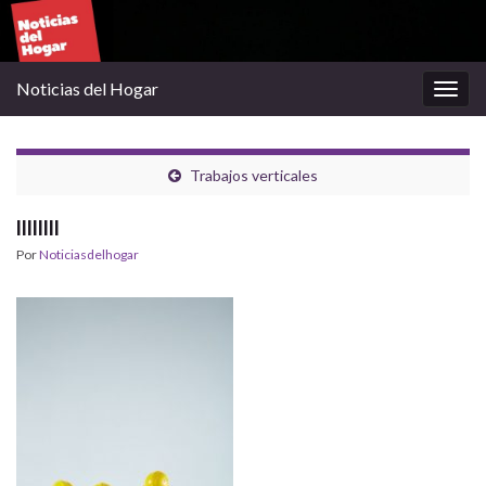
Noticias del Hogar
Alter
la
nave
Trabajos verticales
llllllll
Por
Noticiasdelhogar