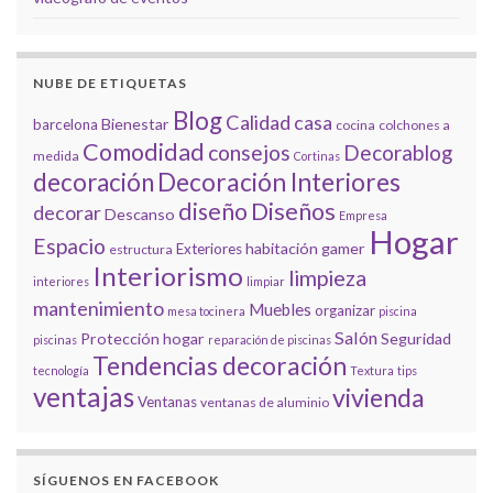
NUBE DE ETIQUETAS
Blog
Calidad
casa
Bienestar
barcelona
cocina
colchones a
Comodidad
consejos
Decorablog
medida
Cortinas
decoración
Decoración Interiores
diseño
Diseños
decorar
Descanso
Empresa
Hogar
Espacio
habitación gamer
Exteriores
estructura
Interiorismo
limpieza
interiores
limpiar
mantenimiento
Muebles
organizar
mesa tocinera
piscina
Salón
Protección hogar
Seguridad
piscinas
reparación de piscinas
Tendencias decoración
tecnología
Textura
tips
ventajas
vivienda
Ventanas
ventanas de aluminio
SÍGUENOS EN FACEBOOK