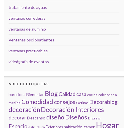
tratamiento de aguas
ventanas correderas
ventanas de aluminio
Ventanas oscilobatientes
ventanas practicables
videógrafo de eventos
NUBE DE ETIQUETAS
Blog
Calidad
casa
Bienestar
barcelona
cocina
colchones a
Comodidad
consejos
Decorablog
medida
Cortinas
decoración
Decoración Interiores
diseño
Diseños
decorar
Descanso
Empresa
Hogar
Espacio
habitación gamer
Exteriores
estructura